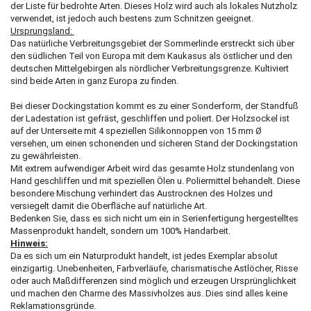
der Liste für bedrohte Arten. Dieses Holz wird auch als lokales Nutzholz
verwendet, ist jedoch auch bestens zum Schnitzen geeignet.
Ursprungsland:
Das natürliche Verbreitungsgebiet der Sommerlinde erstreckt sich über
den südlichen Teil von Europa mit dem Kaukasus als östlicher und den
deutschen Mittelgebirgen als nördlicher Verbreitungsgrenze. Kultiviert
sind beide Arten in ganz Europa zu finden.
Bei dieser Dockingstation kommt es zu einer Sonderform, der Standfuß
der Ladestation ist gefräst, geschliffen und poliert. Der Holzsockel ist
auf der Unterseite mit 4 speziellen Silikonnoppen von 15 mm Ø
versehen, um einen schonenden und sicheren Stand der Dockingstation
zu gewährleisten.
Mit extrem aufwendiger Arbeit wird das gesamte Holz stundenlang von
Hand geschliffen und mit speziellen Ölen u. Poliermittel behandelt. Diese
besondere Mischung verhindert das Austrocknen des Holzes und
versiegelt damit die Oberfläche auf natürliche Art.
Bedenken Sie, dass es sich nicht um ein in Serienfertigung hergestelltes
Massenprodukt handelt, sondern um 100% Handarbeit.
Hinweis:
Da es sich um ein Naturprodukt handelt, ist jedes Exemplar absolut
einzigartig. Unebenheiten, Farbverläufe, charismatische Astlöcher, Risse
oder auch Maßdifferenzen sind möglich und erzeugen Ursprünglichkeit
und machen den Charme des Massivholzes aus. Dies sind alles keine
Reklamationsgründe.