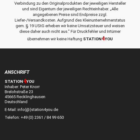
Verbindung zu den Originalprodukten der jeweiligen Hersteller
und sind Eigentum der jeweiligen Rechteinhaber. „Alle
angegebenen Preise sind Endpreise zzgl.
Liefer-/Versandkosten. Aufgrund des Kleinunternehmerstatus
gem. § 19 UStG erheben wir keine Umsatzsteuer und weisen
diese daher auch nicht aus." Für Druckfehler und Irrtümer
4
übernehmen wir keine Haftung
STATION
YOU
ANSCHRIFT
4
STATION
YOU
Inhaber: Peter Knorr
Brelohstraße 23
45665 Recklinghausen
Deutschland
E-Mail: info(@)station4you.de
Telefon: +49 (0) 2361 / 84 99 650